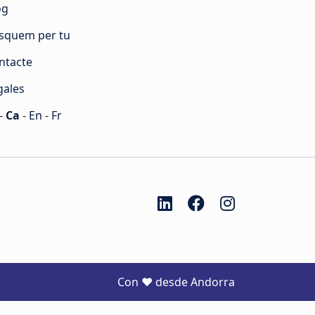
og
squem per tu
ntacte
gales
-
Ca
-
En
-
Fr
Con ♥ desde Andorra