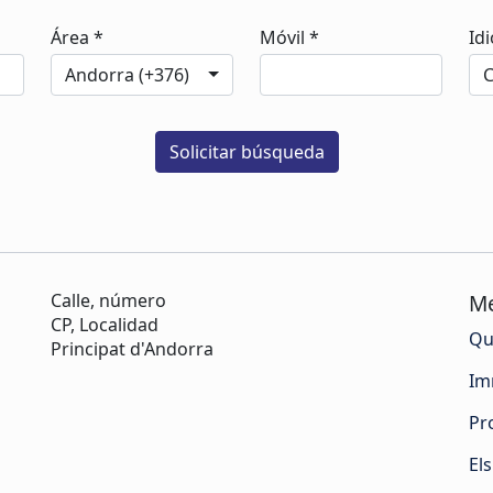
Área *
Móvil *
Id
Andorra (+376)
Calle, número
M
CP, Localidad
Qu
Principat d'Andorra
Im
Pr
El