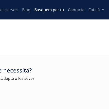
res serveis
Blog
Busquem per tu
Contacte
Català
e necessita?
s’adapta a les seves