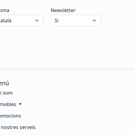
ioma
Newsletter
enú
i som
mobles
omocions
s nostres serveis